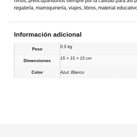
niños, preocupándonos siempre por la calidad para así po
regalería, marroquinería, viajes, libros, material educativo
Información adicional
0,5 kg
Peso
15 × 15 × 15 cm
Dimensiones
Color
Azul
,
Blanco