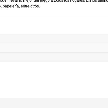
der llevar lo mejor del juego a todos los hogares. En los últim
, papelería, entre otros.