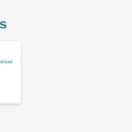
s
alidad