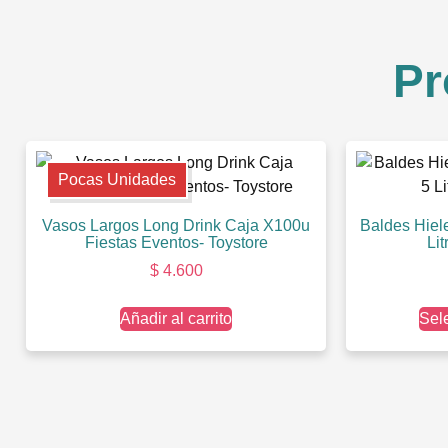
Pr
Pocas Unidades
Vasos Largos Long Drink Caja X100u
Baldes Hiel
Fiestas Eventos- Toystore
Li
$
4.600
Añadir al carrito
Sel