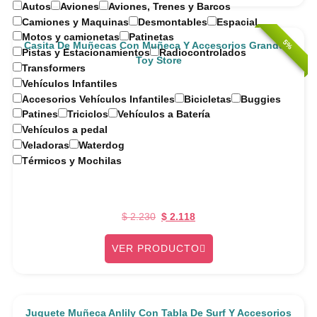
Autos
Aviones
Aviones, Trenes y Barcos
Camiones y Maquinas
Desmontables
Espacial
Motos y camionetas
Patinetas
5%
Casita De Muñecas Con Muñeca Y Accesorios Grande –
Pistas y Estacionamientos
Radiocontrolados
Toy Store
Transformers
Vehículos Infantiles
Accesorios Vehículos Infantiles
Bicicletas
Buggies
Patines
Triciclos
Vehículos a Batería
Vehículos a pedal
Veladoras
Waterdog
Térmicos y Mochilas
$
2.230
$
2.118
VER PRODUCTO
Juguete Muñeca Anlily Con Tabla De Surf Y Accesorios