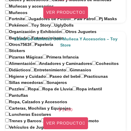
Muñecas y accesorios
VER PRODUCTO
Muñecos
Fortnite
Jugadores de Fútbol
Paw Patrol
Pj Masks
Pokémon
Toy Story
UglyDolls
Organización y Exhibición
Otros Juguetes
Beyblade
Entretenimiento
Casita De Muñecas Con Muñeca Y Accesorios – Toy
Otros7563f
Papelería
Store
Stickers
Pizarras Mágicas
Primera Infancia
Alimentación
Andadores y Caminadores
Cochecitos
Didácticos
Entretenimiento
Gimnasios
Higiene y Cuidado
Paseo del bebé
Practicunas
Sillas mecedoras
Sonajeros
Puzzles
Ropa
Ropa de Lluvia
Ropa infantil
Pantuflas
Ropa, Calzados y Accesorios
Carteras, Mochilas y Equipajes
$
1.490
Luncheras Escolares
Trenes y Barcos
Vehículos a control remoto
VER PRODUCTO
Vehículos de Juguete