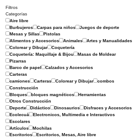
Filtros
Categorías
Aire libre
Burbujeros
Carpas para niños
Juegos de deporte
Mesas y Sillas
Pistolas
Alimentos y Accesorios
Animales
Artes y Manualidades
Colorear y Dibujar
Coquetería
Coquetería: Maquillaje & Bijou
Masas de Moldear
Pizarras
Barco de papel
Calzados y Accesorios
Carteras
camiones
Carteras
Colorear y Dibujar
combos
Construcción
Bloques
bloques magnéticos
Herramientas
Otros Construcción
Deporte
Didáctico
Dinosaurios
Disfraces y Accesorios
Ecolecuá
Electronicos, Multimedia e Interactivos
Escolares
Artículos
Mochilas
Escritorios
Escritorios, Mesas, Aire libre