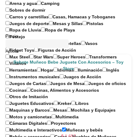
Arena y agua
Camping
Sobres de dormir
Carros y carretillas
Casas, Hamacas y Toboganes
Juegos de deporte
Mesas y Sillas
Pistolas
Ropa de Lluvia
Ropa de Playa
Precio
Festejo
Copas y Baldes
Jarras y Botellas
Vasos
Fidget Toys
Figuras de Acción
Aplicar
Max Steel
Star Wars
Super Heroes
Transformers
Bebote Muñeco Bebe Juguete Con Accesorios – Toy
Villanos
Store
Herramientas
Hogar
Idiomas
Iluminación
Inglés
Instrumentos musicales
Juagos de Acción
Juegos de Cartas
Juegos de Mesa
Juegos de oficios
Cocinas
Cocinas, Alimentos y Accesorios
Otros de Imitación
Juguetes Educativos
Kreker
Libros
Maquinas y Barcos
Mesas
Mochilas y Equipajes
Motos y camionetas
Multimedia
Cámaras Digitales
Proyectores
Multimedia e Interactivos
Muñecas y bebés
$
1.657
Bebés y accesorios
Casas y Muebles de Muñecas