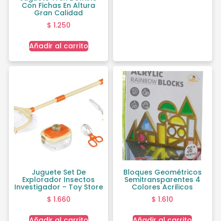
Con Fichas En Altura
Gran Calidad
$
1.250
Añadir al carrito
Juguete Set De
Bloques Geométricos
Explorador Insectos
Semitransparentes 4
Investigador – Toy Store
Colores Acrilicos
$
1.660
$
1.610
Añadir al carrito
Añadir al carrito