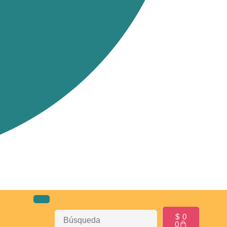
$
0
0