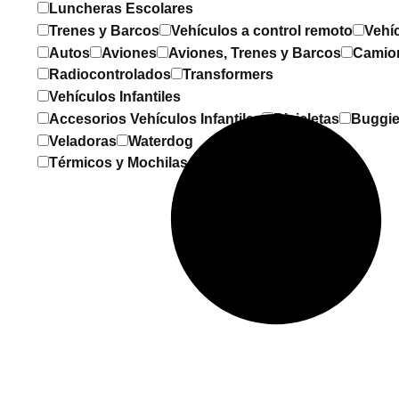
Luncheras Escolares
Trenes y Barcos
Vehículos a control remoto
Vehí
Autos
Aviones
Aviones, Trenes y Barcos
Camio
Radiocontrolados
Transformers
Vehículos Infantiles
Accesorios Vehículos Infantiles
Bicicletas
Buggi
Veladoras
Waterdog
Térmicos y Mochilas