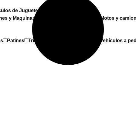
culos de Juguete
nes y Maquinas
Desmontables
Espacial
Motos y camio
es
Patines
Triciclos
Vehículos a Batería
Vehículos a ped