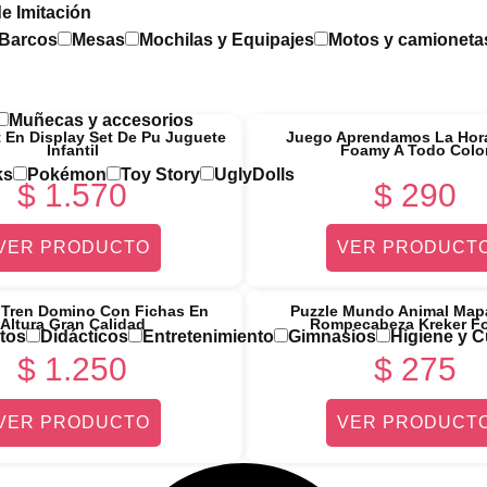
e Imitación
 Barcos
Mesas
Mochilas y Equipajes
Motos y camioneta
Muñecas y accesorios
 En Display Set De Pu Juguete
Juego Aprendamos La Hora
Infantil
Foamy A Todo Colo
ks
Pokémon
Toy Story
UglyDolls
$
1.570
$
290
VER PRODUCTO
VER PRODUCT
 Tren Domino Con Fichas En
Puzzle Mundo Animal Ma
Altura Gran Calidad
Rompecabeza Kreker F
tos
Didácticos
Entretenimiento
Gimnasios
Higiene y 
$
1.250
$
275
VER PRODUCTO
VER PRODUCT