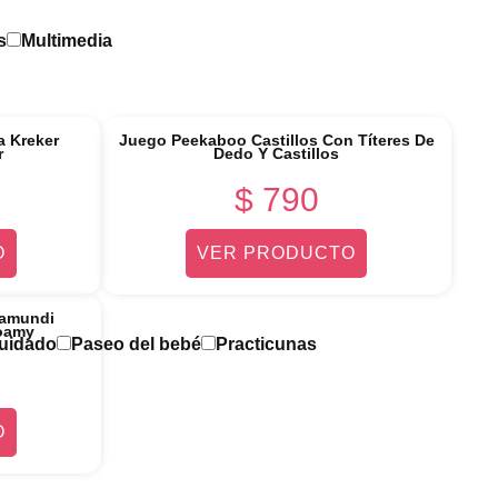
s
Multimedia
 Kreker
Juego Peekaboo Castillos Con Títeres De
r
Dedo Y Castillos
$
790
O
VER PRODUCTO
pamundi
oamy
Cuidado
Paseo del bebé
Practicunas
O