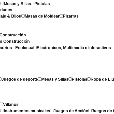
e
Mesas y Sillas
Pistolas
idades
laje & Bijou
Masas de Moldear
Pizarras
Construcción
os Construcción
sorios
Ecolecuá
Electronicos, Multimedia e Interactivos
Juegos de deporte
Mesas y Sillas
Pistolas
Ropa de Llu
Villanos
s
Instrumentos musicales
Juagos de Acción
Juegos de 