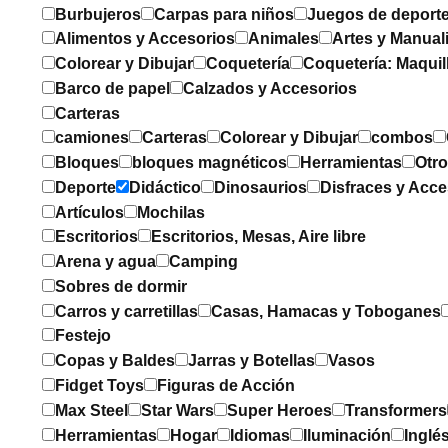
Burbujeros
Carpas para niños
Juegos de deport
Alimentos y Accesorios
Animales
Artes y Manual
Colorear y Dibujar
Coquetería
Coquetería: Maquil
Barco de papel
Calzados y Accesorios
Carteras
camiones
Carteras
Colorear y Dibujar
combos
Bloques
bloques magnéticos
Herramientas
Otr
Deporte
Didáctico
Dinosaurios
Disfraces y Acce
Artículos
Mochilas
Escritorios
Escritorios, Mesas, Aire libre
Arena y agua
Camping
Sobres de dormir
Carros y carretillas
Casas, Hamacas y Toboganes
Festejo
Copas y Baldes
Jarras y Botellas
Vasos
Fidget Toys
Figuras de Acción
Max Steel
Star Wars
Super Heroes
Transformers
Herramientas
Hogar
Idiomas
Iluminación
Inglé