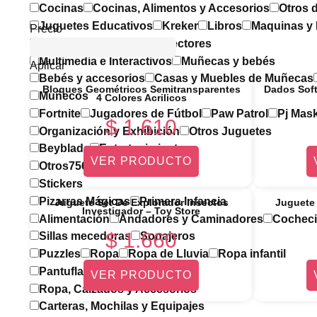
Cocinas
Cocinas, Alimentos y Accesorios
Otros d
Juguetes Educativos
Kreker
Libros
Maquinas y
Precio
Cámaras Digitales
Proyectores
Multimedia e Interactivos
Muñecas y bebés
Aplicar
Bebés y accesorios
Casas y Muebles de Muñecas
Bloques Geométricos Semitransparentes
Dados Soft
Muñecos
4 Colores Acrilicos
Fortnite
Jugadores de Fútbol
Paw Patrol
Pj Mas
$
1.610
Organización y Exhibición
Otros Juguetes
Beyblade
Entretenimiento
VER PRODUCTO
Otros7563f
Papelería
Stickers
Pizarras Mágicas
Primera Infancia
Juguete Set De Explorador Insectos
Juguete
Investigador – Toy Store
Alimentación
Andadores y Caminadores
Cocheci
$
1.660
Sillas mecedoras
Sonajeros
Puzzles
Ropa
Ropa de Lluvia
Ropa infantil
Pantuflas
VER PRODUCTO
Ropa, Calzados y Accesorios
Carteras, Mochilas y Equipajes