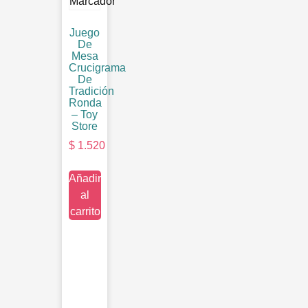
Juego
De
Mesa
Crucigrama
De
Tradición
Ronda
– Toy
Store
$
1.520
Añadir
al
carrito