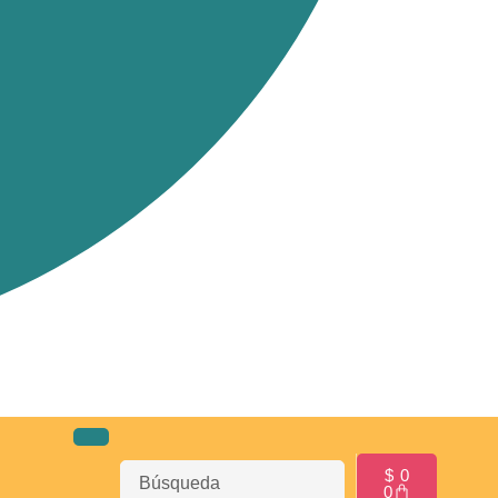
$
0
0