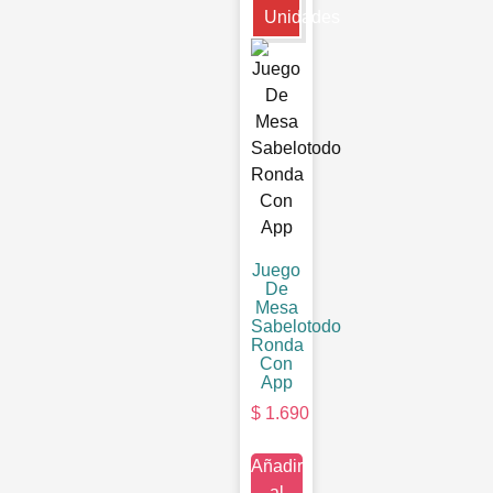
Unidades
Juego
De
Mesa
Sabelotodo
Ronda
Con
App
$
1.690
Añadir
al