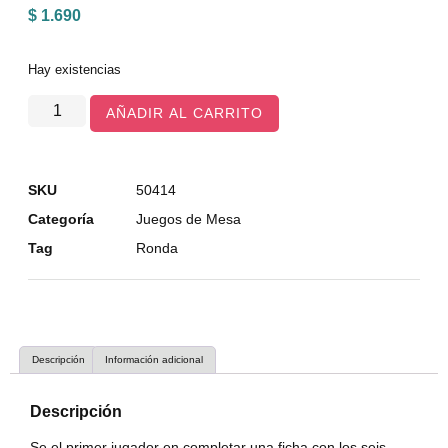
$
1.690
Hay existencias
AÑADIR AL CARRITO
SKU
50414
Categoría
Juegos de Mesa
Tag
Ronda
Descripción
Información adicional
Descripción
Se el primer jugador en completar una ficha con los seis