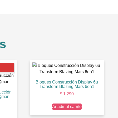
s
Bloques Construcción Display 6u
Transform Blazing Mars 6en1
ucción
$
1.290
 Qman
Añadir al carrito