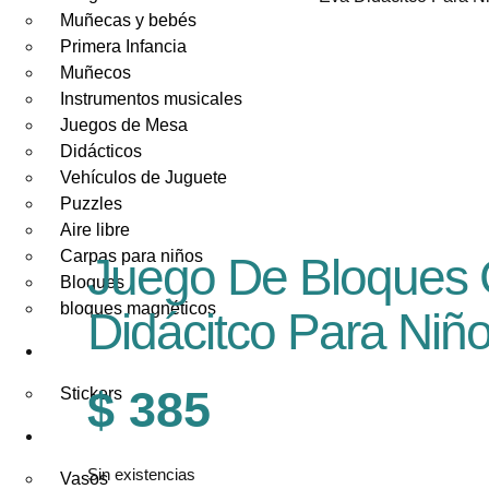
Muñecas y bebés
Primera Infancia
Muñecos
Instrumentos musicales
Juegos de Mesa
Didácticos
Vehículos de Juguete
Puzzles
Aire libre
Carpas para niños
Juego De Bloques
Bloques
bloques magnéticos
Didácitco Para Niñ
PAPELERÍA
$
385
Stickers
FESTEJOS
Sin existencias
Vasos