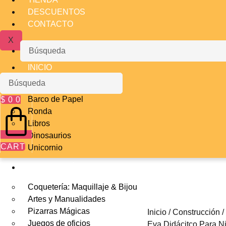
DESCUENTOS
CONTACTO
X
Búsqueda
INICIO
Búsqueda
DESTACADOS
Barco de Papel
$
0
0
Ronda
Libros
Dinosaurios
CART
Unicornio
JUGUETERÍA
Coquetería: Maquillaje & Bijou
Artes y Manualidades
Pizarras Mágicas
Inicio
/
Construcción
Juegos de oficios
Eva Didácitco Para N