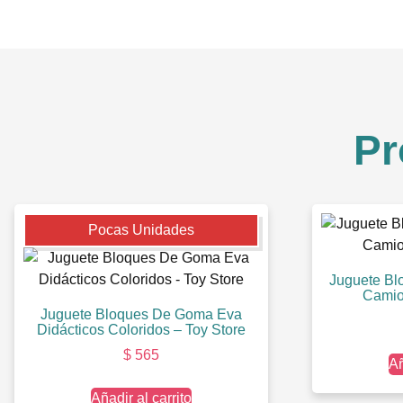
Pr
Pocas Unidades
Juguete Bl
Camio
Juguete Bloques De Goma Eva
Didácticos Coloridos – Toy Store
$
565
Añ
Añadir al carrito