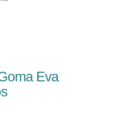
 Goma Eva
os