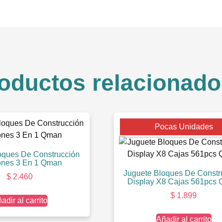
oductos relacionado
Pocas Unidades
oques De Construcción
nes 3 En 1 Qman
Juguete Bloques De Constr
$
2.460
Display X8 Cajas 561pcs
$
1.899
adir al carrito
Añadir al carrito