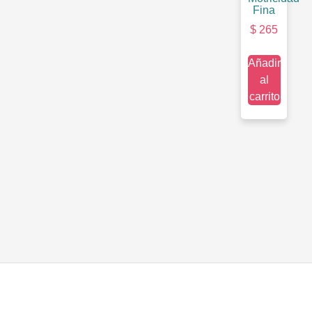
Fina
$
265
Añadir
al
carrito