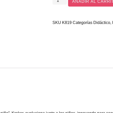
AÑADIR AL CARRI
SKU
K819
Categorías
Didáctico
,