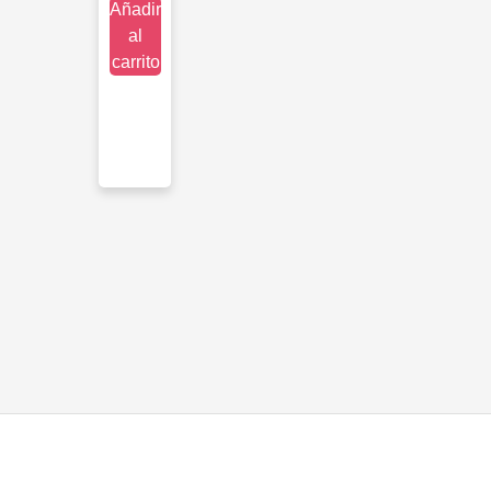
Añadir
al
carrito