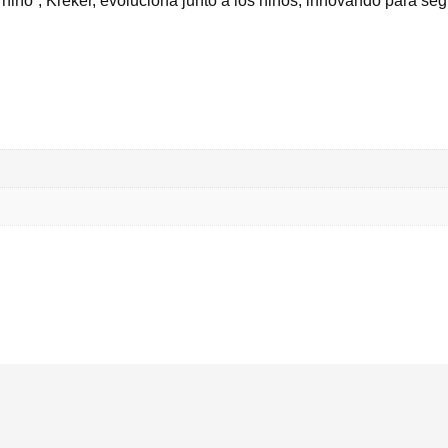
ño”, Kreker, evoluciona junto a los niños, innovando para seg