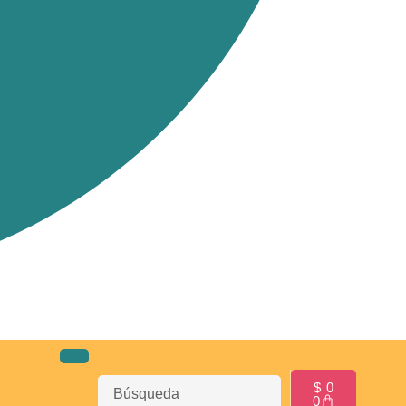
$
0
0