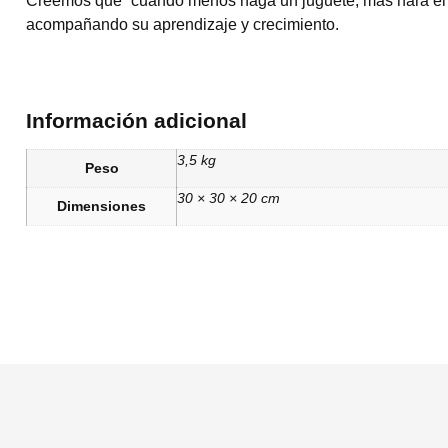
Creemos que “cuando menos haga un juguete, más hará el ni
acompañando su aprendizaje y crecimiento.
Información adicional
3,5 kg
Peso
30 × 30 × 20 cm
Dimensiones