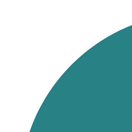
Ir
al
contenido