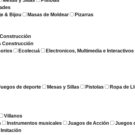
Mesas y Sillas
Pistolas
dades
je & Bijou
Masas de Moldear
Pizarras
Construcción
s Construcción
sorios
Ecolecuá
Electronicos, Multimedia e Interactivos
Juegos de deporte
Mesas y Sillas
Pistolas
Ropa de Ll
Villanos
s
Instrumentos musicales
Juagos de Acción
Juegos 
 Imitación