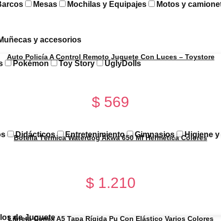
Barcos
Mesas
Mochilas y Equipajes
Motos y camione
Muñecas y accesorios
Auto Policía A Control Remoto Juguete Con Luces – Toystore
s
Pokémon
Toy Story
UglyDolls
$
569
os
Didácticos
Entretenimiento
Gimnasios
Higiene 
Botella Térmica Waterdog Akwa 650 Ml Hermética Colores
$
1.210
los de Juguete
Libreta Comix A5 Tapa Rígida Pu Con Elástico Varios Colores