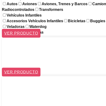
Autos
Aviones
Aviones, Trenes y Barcos
Camion
Radiocontrolados
Transformers
Vehículos Infantiles
Accesorios Vehículos Infantiles
Bicicletas
Buggies
Veladoras
Waterdog
Térmicos y Mochilas
VER PRODUCTO
VER PRODUCTO