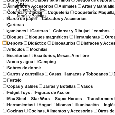
Burbujeros
Carpas para niños
Juegos de deporte
Vasos
Alimentos y Accesorios
Animales
Artes y Manuali
Copas y Baldes
Colorear y Dibujar
Coquetería
Coquetería: Maquilla
Jarras y Botellas
Barco de papel
Calzados y Accesorios
Carteras
DESCUENTOS
camiones
Carteras
Colorear y Dibujar
combos
CONTACTO
Bloques
bloques magnéticos
Herramientas
Otro
X
Deporte
Didáctico
Dinosaurios
Disfraces y Acce
Artículos
Mochilas
Escritorios
Escritorios, Mesas, Aire libre
Arena y agua
Camping
Sobres de dormir
Carros y carretillas
Casas, Hamacas y Toboganes
Festejo
Copas y Baldes
Jarras y Botellas
Vasos
Fidget Toys
Figuras de Acción
Max Steel
Star Wars
Super Heroes
Transformers
Herramientas
Hogar
Idiomas
Iluminación
Inglé
Cocinas
Cocinas, Alimentos y Accesorios
Otros de