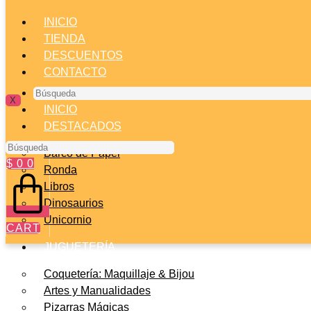
INICIO
TIENDA
DESCUENTOS
CONTACTO
Búsqueda
X
INICIO
DESTACADOS
Búsqueda
Barco de Papel
$
0
0
Ronda
Libros
Dinosaurios
Unicornio
CART
JUGUETERÍA
Coquetería: Maquillaje & Bijou
Artes y Manualidades
Pizarras Mágicas