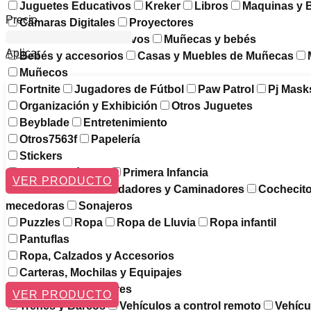
Juguetes Educativos
Kreker
Libros
Maquinas y 
Precio
Cámaras Digitales
Proyectores
Multimedia e Interactivos
Muñecas y bebés
Aplicar
Bebés y accesorios
Casas y Muebles de Muñecas
Muñecos
Fortnite
Jugadores de Fútbol
Paw Patrol
Pj Mask
Organización y Exhibición
Otros Juguetes
Beyblade
Entretenimiento
Otros7563f
Papelería
Stickers
Pizarras Mágicas
Primera Infancia
VER PRODUCTO
Alimentación
Andadores y Caminadores
Cochecit
mecedoras
Sonajeros
Puzzles
Ropa
Ropa de Lluvia
Ropa infantil
Pantuflas
Ropa, Calzados y Accesorios
Carteras, Mochilas y Equipajes
Luncheras Escolares
VER PRODUCTO
Trenes y Barcos
Vehículos a control remoto
Vehícu