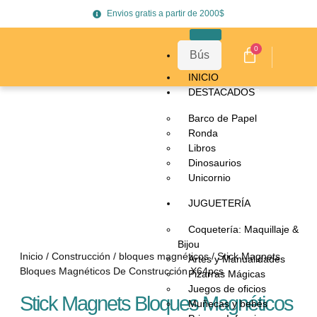
Envios gratis a partir de 2000$
0
INICIO
DESTACADOS
Barco de Papel
Ronda
Libros
Dinosaurios
Unicornio
JUGUETERÍA
Coquetería: Maquillaje &
Bijou
Inicio
/
Construcción
/
bloques magnéticos
/ Stick Magnets
Artes y Manualidades
Bloques Magnéticos De Construcción X64pcs
Pizarras Mágicas
Juegos de oficios
Stick Magnets Bloques Magnéticos
Muñecas y bebés