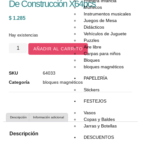
Primera Infancia
De Construcción X64pcs
Muñecos
Instrumentos musicales
$
1.285
Juegos de Mesa
Didácticos
Vehículos de Juguete
Hay existencias
Puzzles
Aire libre
AÑADIR AL CARRITO
Carpas para niños
Bloques
bloques magnéticos
SKU
64033
PAPELERÍA
Categoría
bloques magnéticos
Stickers
FESTEJOS
Vasos
Descripción
Información adicional
Copas y Baldes
Jarras y Botellas
Descripción
DESCUENTOS