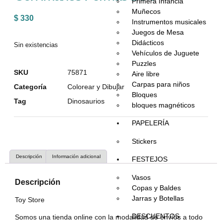
Primera Infancia
Muñecos
$
330
Instrumentos musicales
Juegos de Mesa
Didácticos
Sin existencias
Vehículos de Juguete
Puzzles
SKU
75871
Aire libre
Carpas para niños
Categoría
Colorear y Dibujar
Bloques
Tag
Dinosaurios
bloques magnéticos
PAPELERÍA
Stickers
Descripción
Información adicional
FESTEJOS
Vasos
Descripción
Copas y Baldes
Jarras y Botellas
Toy Store
DESCUENTOS
Somos una tienda online con la modalidad de envíos a todo