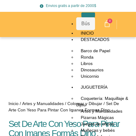
Envios gratis a partir de 2000$
0
INICIO
DESTACADOS
Barco de Papel
Ronda
Libros
Dinosaurios
Unicornio
JUGUETERÍA
Coquetería: Maquillaje &
Inicio
/
Artes y Manualidades
/
Colorear y Dibujar
/ Set De
Bijou
Arte Con Yeso Para Pintar Con Imanes Formas Dino
Artes y Manualidades
Pizarras Mágicas
Set De Arte Con Yeso Para Pintar
Juegos de oficios
Muñecas y bebés
Con Imanes Formas Dino