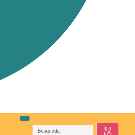
$
0
0