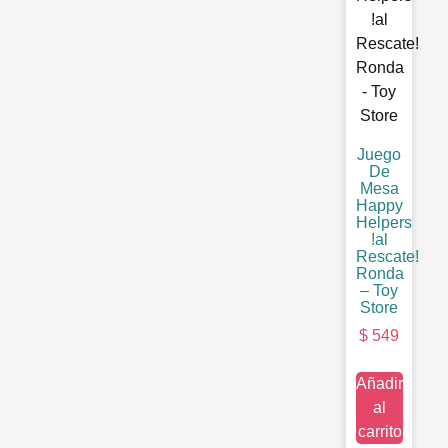
Juego
De
Mesa
Happy
Helpers
!al
Rescate!
Ronda
– Toy
Store
$
549
Añadir
al
carrito