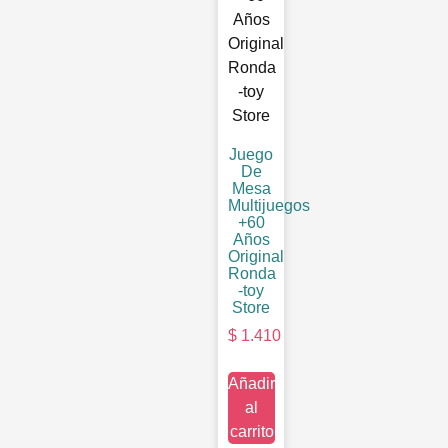
Juego
De
Mesa
Multijuegos
+60
Años
Original
Ronda
-toy
Store
$
1.410
Añadir
al
carrito