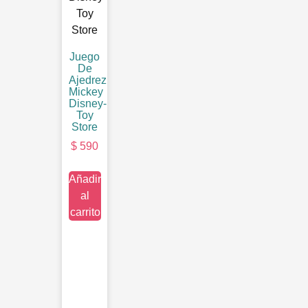
Juego
De
Ajedrez
Mickey
Disney-
Toy
Store
$
590
Añadir
al
carrito