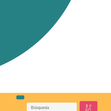
$
0
0