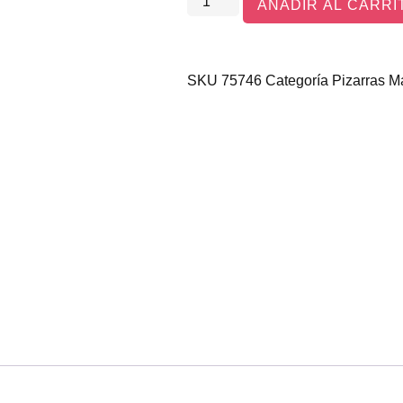
AÑADIR AL CARRI
SKU
75746
Categoría
Pizarras M