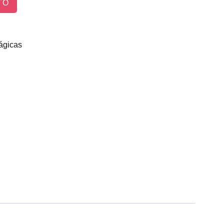
TO
ágicas