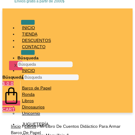
Envios gratis a partir de 2000$
INICIO
TIENDA
DESCUENTOS
CONTACTO
Búsqueda
X
INICIO
DESTACADOS
Búsqueda
$
0
0
Barco de Papel
Ronda
Libros
Dinosaurios
CART
Unicornio
JUGUETERÍA
Inicio
/
Libros
/ Mi Libro De Cuentos Didáctico Para Armar
Barco De Papel