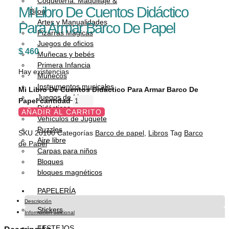
Coquetería: Maquillaje &
Mi Libro De Cuentos Didáctico
Bijou
Artes y Manualidades
Para Armar Barco De Papel
Pizarras Mágicas
Juegos de oficios
$
460
Muñecas y bebés
Primera Infancia
Hay existencias
Muñecos
Instrumentos musicales
Mi Libro De Cuentos Didáctico Para Armar Barco De
Juegos de Mesa
Papel cantidad
Didácticos
AÑADIR AL CARRITO
Vehículos de Juguete
Puzzles
SKU
20100
Categorías
Barco de papel
,
Libros
Tag
Barco
Aire libre
de Papel
Carpas para niños
Bloques
bloques magnéticos
PAPELERÍA
Descripción
Stickers
Información adicional
FESTEJOS