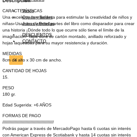
Descripción
Vasos
CARACTERÍSTICAS
Copas y Baldes
Una excelente herramienta para estimular la creatividad de niños y
Jarras y Botellas
niñas. Usan las distintas partes del libro como disparador para crear
una historia ¡Dónde todo lo que ocurre sólo tiene el límite de la
DESCUENTOS
imaginación! Tapa dura de cartón montado, anillado reforzado y
CONTACTO
hojas laqueadas para su mayor resistencia y duración.
MEDIDAS
8cm de alto x 30 cm de ancho.
X
CANTIDAD DE HOJAS
15.
PESO
180 gr.
Edad Sugerida: +6 AÑOS
FORMAS DE PAGO
//////////////////////////////////////////
Podrás pagar a través de MercadoPago hasta 6 cuotas sin interés
con American Express de Scotiabank y hasta 14 cuotas sin interés