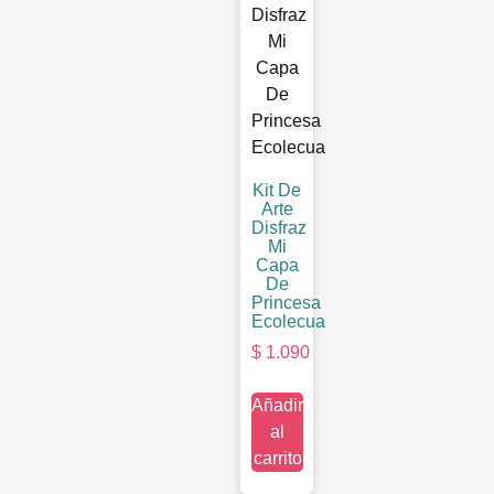
Kit De
Arte
Disfraz
Mi
Capa
De
Princesa
Ecolecua
$
1.090
Añadir
al
carrito