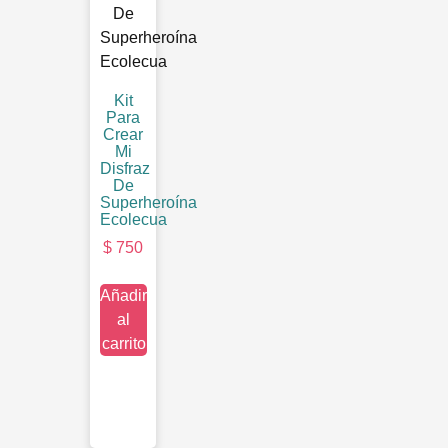
Kit
Para
Crear
Mi
Disfraz
De
Superheroína
Ecolecua
$
750
Añadir
al
carrito