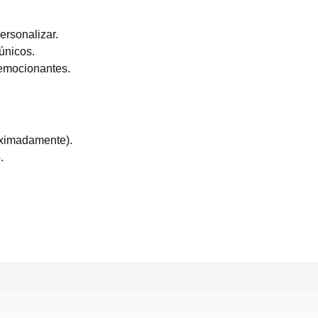
ersonalizar.
únicos.
 emocionantes.
roximadamente).
.