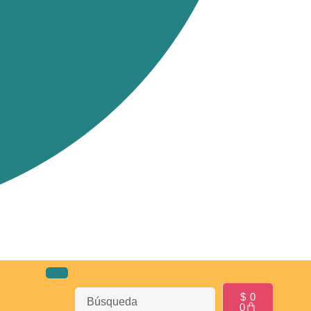
$
0
0