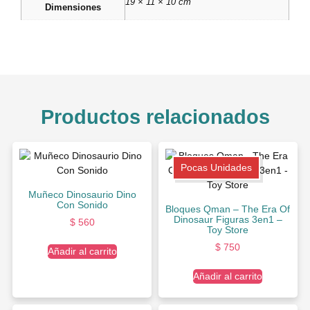
19 × 11 × 10 cm
Dimensiones
Productos relacionados
Pocas Unidades
Muñeco Dinosaurio Dino
Con Sonido
Bloques Qman – The Era Of
Dinosaur Figuras 3en1 –
$
560
Toy Store
$
750
Añadir al carrito
Añadir al carrito