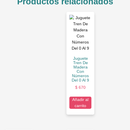
Productos relacionados
Juguete
Tren De
Madera
Con
Números
Del 0 Al 9
$
670
Añadir al
carrito