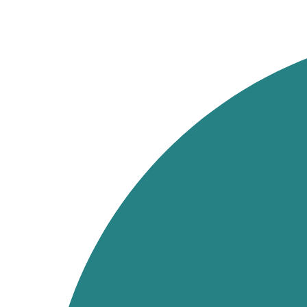
Ir
al
contenido