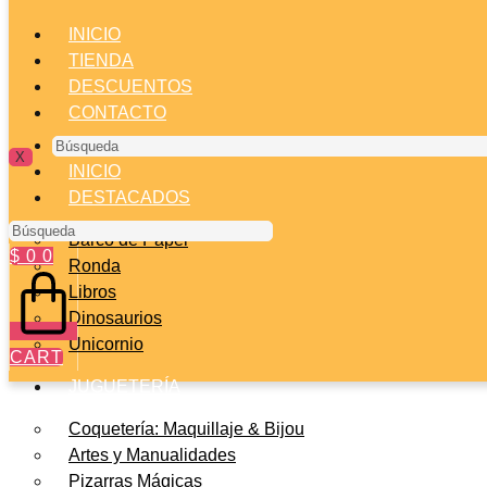
INICIO
TIENDA
DESCUENTOS
CONTACTO
Búsqueda
X
INICIO
DESTACADOS
Búsqueda
Barco de Papel
$
0
0
Ronda
Libros
Dinosaurios
Unicornio
CART
JUGUETERÍA
Coquetería: Maquillaje & Bijou
Artes y Manualidades
Pizarras Mágicas