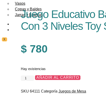
Vasos
Copas y Baldes
Juego Educativo B
Jarras y Botellas
Con 3 Niveles Toy 
DESCUENTOS
CONTACTO
X
$
780
Hay existencias
AÑADIR AL CARRITO
Juego
Educativo
Balanza
SKU
64111
Categoría
Juegos de Mesa
Monito
Con