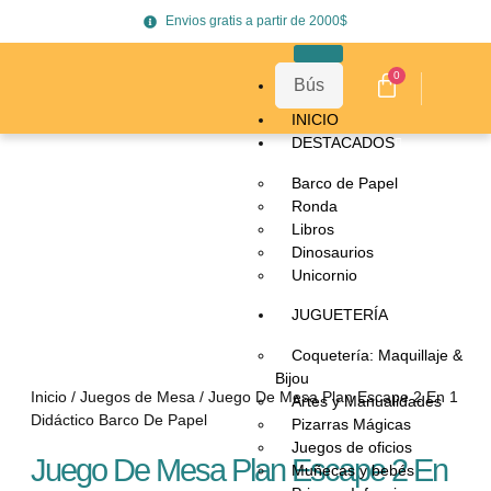
Envios gratis a partir de 2000$
0
INICIO
DESTACADOS
Barco de Papel
Ronda
Libros
Dinosaurios
Unicornio
JUGUETERÍA
Coquetería: Maquillaje &
Bijou
Inicio
/
Juegos de Mesa
/ Juego De Mesa Plan Escape 2 En 1
Artes y Manualidades
Didáctico Barco De Papel
Pizarras Mágicas
Juegos de oficios
Juego De Mesa Plan Escape 2 En
Muñecas y bebés