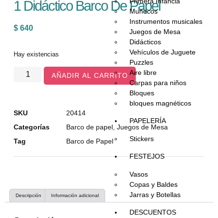
Primera Infancia
1 Didáctico Barco De Papel
Muñecos
Instrumentos musicales
$
640
Juegos de Mesa
Didácticos
Vehículos de Juguete
Hay existencias
Puzzles
Aire libre
AÑADIR AL CARRITO
Carpas para niños
Bloques
bloques magnéticos
SKU
20414
PAPELERÍA
Categorías
Barco de papel
,
Juegos de Mesa
Stickers
Tag
Barco de Papel
FESTEJOS
Vasos
Copas y Baldes
Jarras y Botellas
Descripción
Información adicional
DESCUENTOS