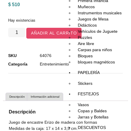
Primera Infancia
$
510
Muñecos
Instrumentos musicales
Juegos de Mesa
Hay existencias
Didácticos
Vehículos de Juguete
AÑADIR AL CARRITO
Puzzles
Aire libre
Carpas para niños
SKU
64076
Bloques
bloques magnéticos
Categoría
Entretenimiento
PAPELERÍA
Stickers
FESTEJOS
Descripción
Información adicional
Vasos
Copas y Baldes
Descripción
Jarras y Botellas
Juego de encastre Erizo de madera con formas
DESCUENTOS
Medidas de la caja: 17 x 14 x 3,5 cm.