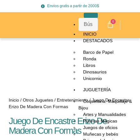
Envios gratis a partir de 2000$
0
INICIO
DESTACADOS
Barco de Papel
Ronda
Libros
Dinosaurios
Unicornio
JUGUETERÍA
Inicio
/
Otros Juguetes
/
Entretenimiento
/ Juego De Encastre
Coquetería: Maquillaje &
Erizo De Madera Con Formas
Bijou
Artes y Manualidades
Juego De Encastre Erizo De
Pizarras Mágicas
Juegos de oficios
Madera Con Formas
Muñecas y bebés