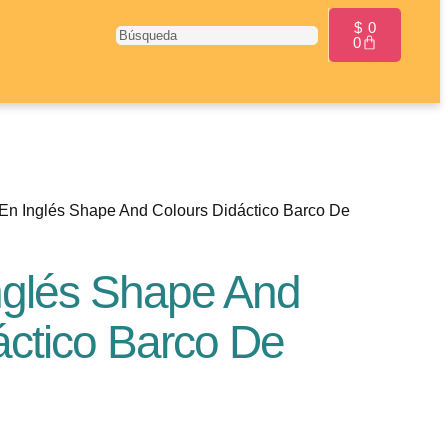
$
0
0
 En Inglés Shape And Colours Didáctico Barco De
nglés Shape And
áctico Barco De