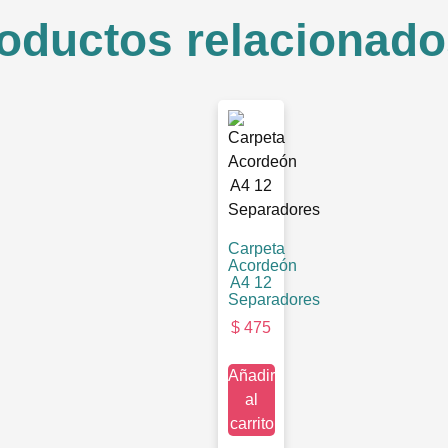
oductos relacionado
Carpeta
Acordeón
A4 12
Separadores
$
475
Añadir
al
carrito