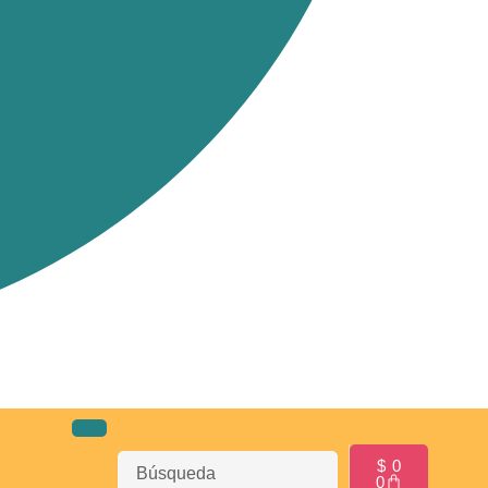
$
0
0