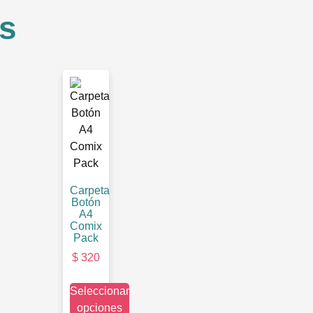
s
Carpeta
Botón
A4
Comix
Pack
$
320
Seleccionar
opciones