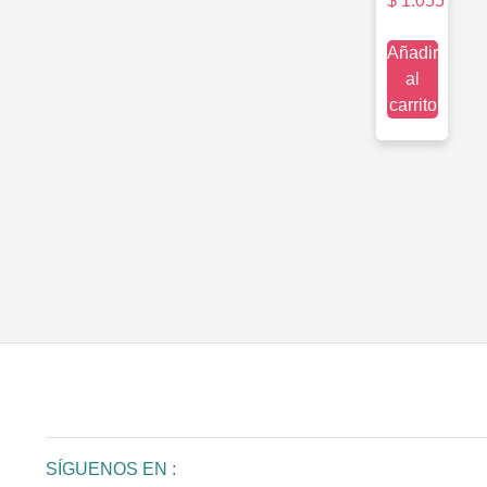
$
1.055
Añadir
al
carrito
SÍGUENOS EN :