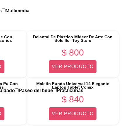
s
Multimedia
de Con
Delantal De Plástico Mideer De Arte Con
sorios
Bolsillo- Toy Store
$
800
O
VER PRODUCTO
da Pu Con
Maletín Funda Universal 14 Elegante
es
Laptop Tablet Comix
Cuidado
Paseo del bebé
Practicunas
$
840
O
VER PRODUCTO