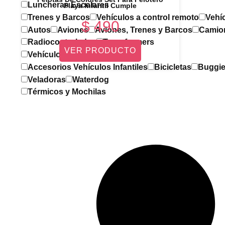
Luncheras Escolares
Playa Infantil Cumple
Trenes y Barcos
Vehículos a control remoto
Vehí
$
490
Autos
Aviones
Aviones, Trenes y Barcos
Camio
Radiocontrolados
Transformers
VER PRODUCTO
Vehículos Infantiles
Accesorios Vehículos Infantiles
Bicicletas
Buggi
Veladoras
Waterdog
Térmicos y Mochilas