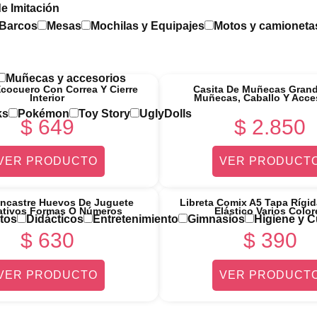
e Imitación
 Barcos
Mesas
Mochilas y Equipajes
Motos y camioneta
Muñecas y accesorios
Ecocuero Con Correa Y Cierre
Casita De Muñecas Gran
Interior
Muñecas, Caballo Y Acce
ks
Pokémon
Toy Story
UglyDolls
$
649
$
2.850
VER PRODUCTO
VER PRODUCT
ncastre Huevos De Juguete
Libreta Comix A5 Tapa Rígi
tivos Formas O Números
Elástico Varios Color
tos
Didácticos
Entretenimiento
Gimnasios
Higiene y 
$
630
$
390
VER PRODUCTO
VER PRODUCT