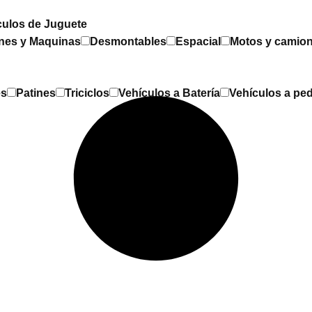
culos de Juguete
nes y Maquinas
Desmontables
Espacial
Motos y camio
es
Patines
Triciclos
Vehículos a Batería
Vehículos a ped