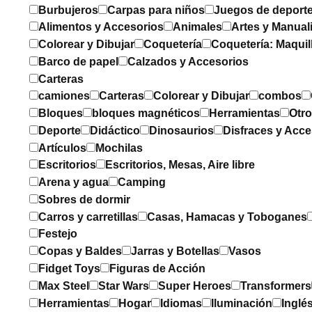
Burbujeros
Carpas para niños
Juegos de deport
Alimentos y Accesorios
Animales
Artes y Manual
Colorear y Dibujar
Coquetería
Coquetería: Maquil
Barco de papel
Calzados y Accesorios
Carteras
camiones
Carteras
Colorear y Dibujar
combos
Bloques
bloques magnéticos
Herramientas
Otr
Deporte
Didáctico
Dinosaurios
Disfraces y Acce
Artículos
Mochilas
Escritorios
Escritorios, Mesas, Aire libre
Arena y agua
Camping
Sobres de dormir
Carros y carretillas
Casas, Hamacas y Toboganes
Festejo
Copas y Baldes
Jarras y Botellas
Vasos
Fidget Toys
Figuras de Acción
Max Steel
Star Wars
Super Heroes
Transformers
Herramientas
Hogar
Idiomas
Iluminación
Inglé