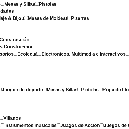
e
Mesas y Sillas
Pistolas
idades
laje & Bijou
Masas de Moldear
Pizarras
Construcción
os Construcción
sorios
Ecolecuá
Electronicos, Multimedia e Interactivos
Juegos de deporte
Mesas y Sillas
Pistolas
Ropa de Llu
Villanos
s
Instrumentos musicales
Juagos de Acción
Juegos de 