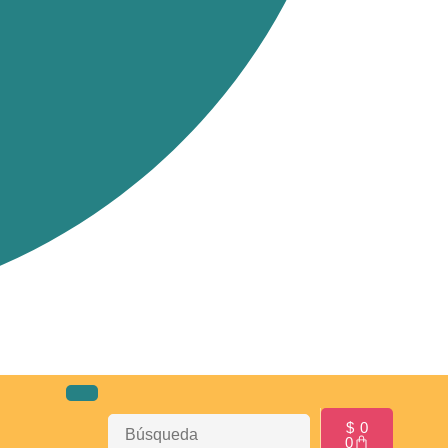
$
0
0