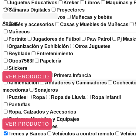
Juguetes Educativos
Kreker
Libros
Maquinas y 
Precio
Cámaras Digitales
Proyectores
Multimedia e Interactivos
Muñecas y bebés
Aplicar
Bebés y accesorios
Casas y Muebles de Muñecas
Muñecos
Fortnite
Jugadores de Fútbol
Paw Patrol
Pj Mask
Organización y Exhibición
Otros Juguetes
Beyblade
Entretenimiento
Otros7563f
Papelería
Stickers
Pizarras Mágicas
Primera Infancia
VER PRODUCTO
Alimentación
Andadores y Caminadores
Cochecit
mecedoras
Sonajeros
Puzzles
Ropa
Ropa de Lluvia
Ropa infantil
Pantuflas
Ropa, Calzados y Accesorios
Carteras, Mochilas y Equipajes
VER PRODUCTO
Luncheras Escolares
Trenes y Barcos
Vehículos a control remoto
Vehícu