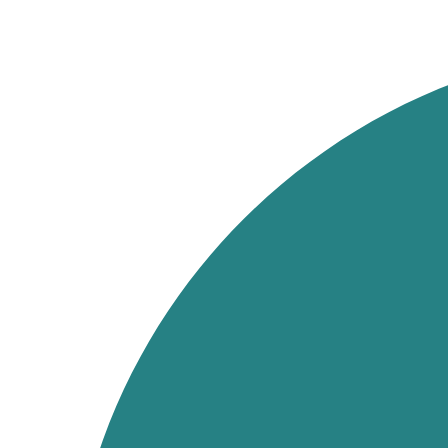
Ir
al
contenido