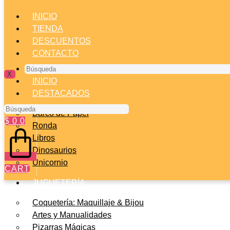
INICIO
TIENDA
DESCUENTOS
CONTACTO
Búsqueda
X
INICIO
DESTACADOS
Búsqueda
Barco de Papel
$
0
0
Ronda
Libros
Dinosaurios
Unicornio
CART
JUGUETERÍA
Coquetería: Maquillaje & Bijou
Artes y Manualidades
Pizarras Mágicas