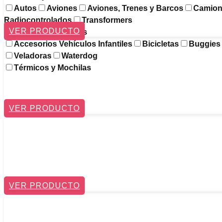
Autos
Aviones
Aviones, Trenes y Barcos
Camion
Radiocontrolados
Transformers
VER PRODUCTO
Vehículos Infantiles
Accesorios Vehículos Infantiles
Bicicletas
Buggies
Veladoras
Waterdog
Térmicos y Mochilas
VER PRODUCTO
VER PRODUCTO