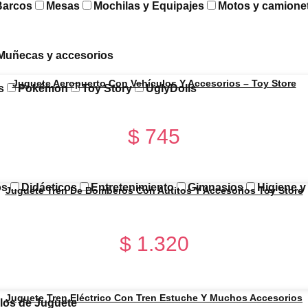
Barcos
Mesas
Mochilas y Equipajes
Motos y camione
Muñecas y accesorios
Juguete Aeropuerto Con Vehículos Y Accesorios – Toy Store
s
Pokémon
Toy Story
UglyDolls
$
745
os
Didácticos
Entretenimiento
Gimnasios
Higiene 
Juguete Tren De Bomberos Con Autitos Y Accesorios Toy Store
$
1.320
Juguete Tren Eléctrico Con Tren Estuche Y Muchos Accesorios
los de Juguete