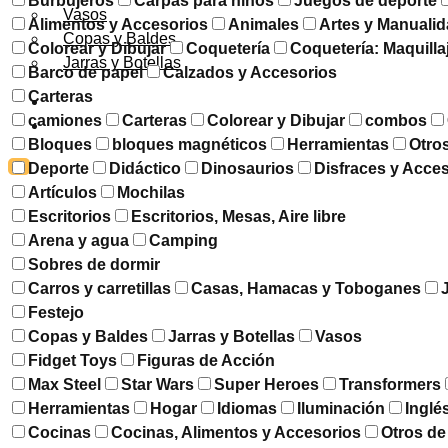
Burbujeros
Carpas para niños
Juegos de deporte
Vasos
Alimentos y Accesorios
Animales
Artes y Manuali
Copas y Baldes
Colorear y Dibujar
Coquetería
Coquetería: Maquilla
Jarras y Botellas
Barco de papel
Calzados y Accesorios
Carteras
DESCUENTOS
camiones
Carteras
Colorear y Dibujar
combos
CONTACTO
Bloques
bloques magnéticos
Herramientas
Otro
X
Deporte
Didáctico
Dinosaurios
Disfraces y Acce
Artículos
Mochilas
Escritorios
Escritorios, Mesas, Aire libre
Arena y agua
Camping
Sobres de dormir
Carros y carretillas
Casas, Hamacas y Toboganes
Festejo
Copas y Baldes
Jarras y Botellas
Vasos
Fidget Toys
Figuras de Acción
Max Steel
Star Wars
Super Heroes
Transformers
Herramientas
Hogar
Idiomas
Iluminación
Inglé
Cocinas
Cocinas, Alimentos y Accesorios
Otros de