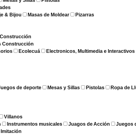
Mesas y Sillas
Pistolas
dades
je & Bijou
Masas de Moldear
Pizarras
Construcción
s Construcción
sorios
Ecolecuá
Electronicos, Multimedia e Interactivos
Juegos de deporte
Mesas y Sillas
Pistolas
Ropa de Ll
Villanos
s
Instrumentos musicales
Juagos de Acción
Juegos 
 Imitación