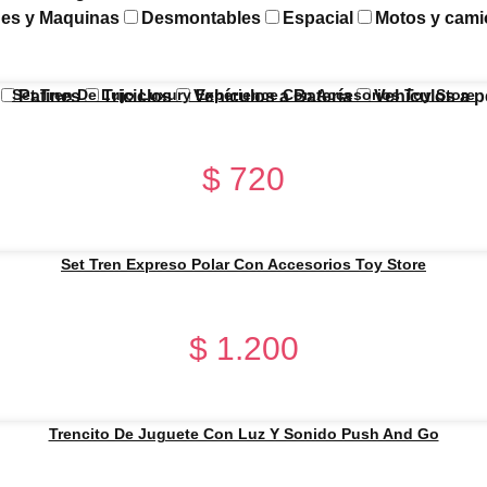
es y Maquinas
Desmontables
Espacial
Motos y cami
Set Tren De Lujo Luxury Experience Con Accesorios Toy Store
Patines
Triciclos
Vehículos a Batería
Vehículos a p
$
720
Set Tren Expreso Polar Con Accesorios Toy Store
$
1.200
Trencito De Juguete Con Luz Y Sonido Push And Go