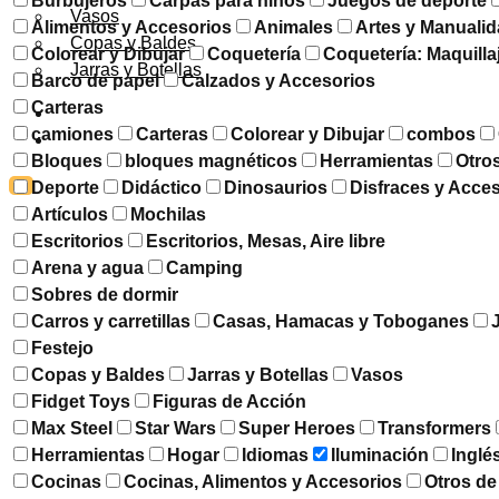
Burbujeros
Carpas para niños
Juegos de deporte
Vasos
Alimentos y Accesorios
Animales
Artes y Manuali
Copas y Baldes
Colorear y Dibujar
Coquetería
Coquetería: Maquilla
Jarras y Botellas
Barco de papel
Calzados y Accesorios
Carteras
DESCUENTOS
camiones
Carteras
Colorear y Dibujar
combos
CONTACTO
Bloques
bloques magnéticos
Herramientas
Otro
X
Deporte
Didáctico
Dinosaurios
Disfraces y Acce
Artículos
Mochilas
Escritorios
Escritorios, Mesas, Aire libre
Arena y agua
Camping
Sobres de dormir
Carros y carretillas
Casas, Hamacas y Toboganes
Festejo
Copas y Baldes
Jarras y Botellas
Vasos
Fidget Toys
Figuras de Acción
Max Steel
Star Wars
Super Heroes
Transformers
Herramientas
Hogar
Idiomas
Iluminación
Inglé
Cocinas
Cocinas, Alimentos y Accesorios
Otros de