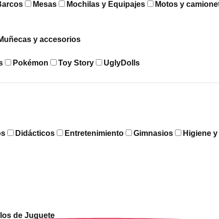
Barcos
Mesas
Mochilas y Equipajes
Motos y camione
Muñecas y accesorios
s
Pokémon
Toy Story
UglyDolls
os
Didácticos
Entretenimiento
Gimnasios
Higiene 
los de Juguete