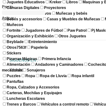
Juguetes Educativos
Kreker
Libros
Maquinas y 
Precio
Cámaras Digitales
Proyectores
Multimedia e Interactivos
Muñecas y bebés
Aplicar
Bebés y accesorios
Casas y Muebles de Muñecas
Muñecos
Fortnite
Jugadores de Fútbol
Paw Patrol
Pj Mask
Organización y Exhibición
Otros Juguetes
Beyblade
Entretenimiento
Otros7563f
Papelería
Stickers
Pizarras Mágicas
Primera Infancia
SÍGUENOS EN :
Alimentación
Andadores y Caminadores
Cochecit
Youtube
mecedoras
Sonajeros
Puzzles
Ropa
Ropa de Lluvia
Ropa infantil
Pantuflas
Ropa, Calzados y Accesorios
Carteras, Mochilas y Equipajes
Luncheras Escolares
Trenes y Barcos
Vehículos a control remoto
Vehícu