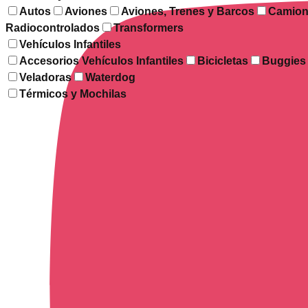
Autos
Aviones
Aviones, Trenes y Barcos
Camion
Radiocontrolados
Transformers
Vehículos Infantiles
Accesorios Vehículos Infantiles
Bicicletas
Buggies
Veladoras
Waterdog
Térmicos y Mochilas