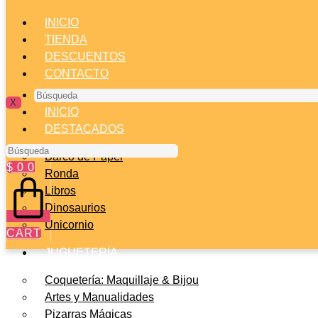
INICIO
TIENDA
DESCUENTOS
CONTACTO
Búsqueda
X
INICIO
DESTACADOS
Búsqueda
Barco de Papel
$
0
0
Ronda
Libros
Dinosaurios
Unicornio
CART
JUGUETERÍA
Coquetería: Maquillaje & Bijou
Artes y Manualidades
Pizarras Mágicas