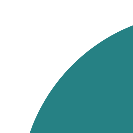
Ir
al
contenido