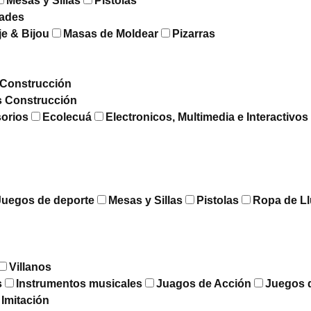
Mesas y Sillas
Pistolas
dades
je & Bijou
Masas de Moldear
Pizarras
Construcción
s Construcción
sorios
Ecolecuá
Electronicos, Multimedia e Interactivos
Juegos de deporte
Mesas y Sillas
Pistolas
Ropa de Ll
Villanos
s
Instrumentos musicales
Juagos de Acción
Juegos 
 Imitación