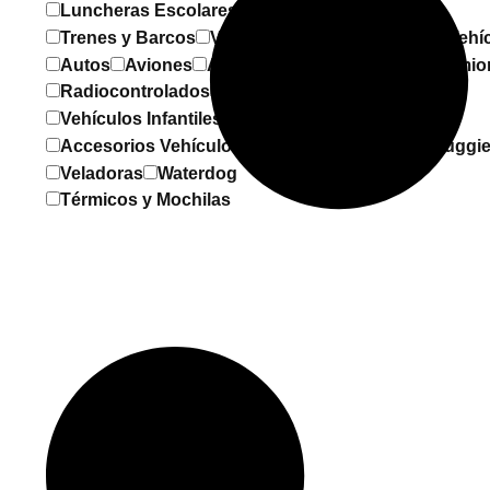
Luncheras Escolares
Trenes y Barcos
Vehículos a control remoto
Vehí
Autos
Aviones
Aviones, Trenes y Barcos
Camio
Radiocontrolados
Transformers
Vehículos Infantiles
Accesorios Vehículos Infantiles
Bicicletas
Buggi
Veladoras
Waterdog
Térmicos y Mochilas