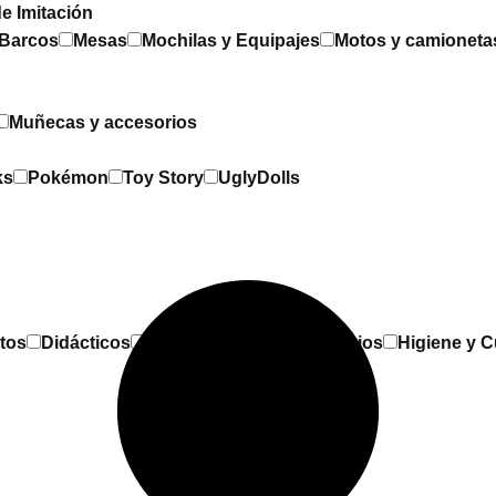
e Imitación
 Barcos
Mesas
Mochilas y Equipajes
Motos y camioneta
Muñecas y accesorios
ks
Pokémon
Toy Story
UglyDolls
tos
Didácticos
Entretenimiento
Gimnasios
Higiene y 