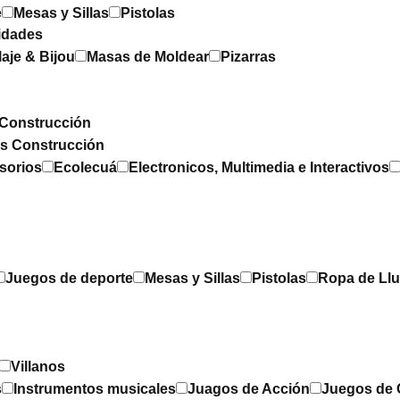
e
Mesas y Sillas
Pistolas
idades
laje & Bijou
Masas de Moldear
Pizarras
Construcción
os Construcción
sorios
Ecolecuá
Electronicos, Multimedia e Interactivos
Juegos de deporte
Mesas y Sillas
Pistolas
Ropa de Llu
Villanos
s
Instrumentos musicales
Juagos de Acción
Juegos de 