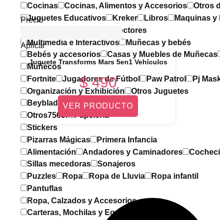
Cocinas
Cocinas, Alimentos y Accesorios
Otros d
Juguetes Educativos
Kreker
Libros
Maquinas y
Precio
Cámaras Digitales
Proyectores
Multimedia e Interactivos
Muñecas y bebés
Aplicar
Bebés y accesorios
Casas y Muebles de Muñecas
Juguete Transforms Mars 5en1 Vehículos
Muñecos
$
490
Fortnite
Jugadores de Fútbol
Paw Patrol
Pj Mas
Organización y Exhibición
Otros Juguetes
Beyblade
Entretenimiento
VER PRODUCTO
Otros7563f
Papelería
Stickers
Pizarras Mágicas
Primera Infancia
Alimentación
Andadores y Caminadores
Cocheci
Sillas mecedoras
Sonajeros
Puzzles
Ropa
Ropa de Lluvia
Ropa infantil
Pantuflas
Ropa, Calzados y Accesorios
Carteras, Mochilas y Equipajes