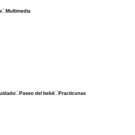
s
Multimedia
Cuidado
Paseo del bebé
Practicunas