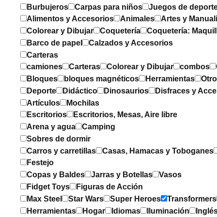
Burbujeros
Carpas para niños
Juegos de deport
Alimentos y Accesorios
Animales
Artes y Manual
Colorear y Dibujar
Coquetería
Coquetería: Maquil
Barco de papel
Calzados y Accesorios
Carteras
camiones
Carteras
Colorear y Dibujar
combos
Bloques
bloques magnéticos
Herramientas
Otr
Deporte
Didáctico
Dinosaurios
Disfraces y Acce
Artículos
Mochilas
Escritorios
Escritorios, Mesas, Aire libre
Arena y agua
Camping
Sobres de dormir
Carros y carretillas
Casas, Hamacas y Toboganes
Festejo
Copas y Baldes
Jarras y Botellas
Vasos
Fidget Toys
Figuras de Acción
Max Steel
Star Wars
Super Heroes
Transformers
Herramientas
Hogar
Idiomas
Iluminación
Inglé