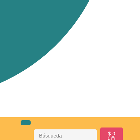
$
0
0