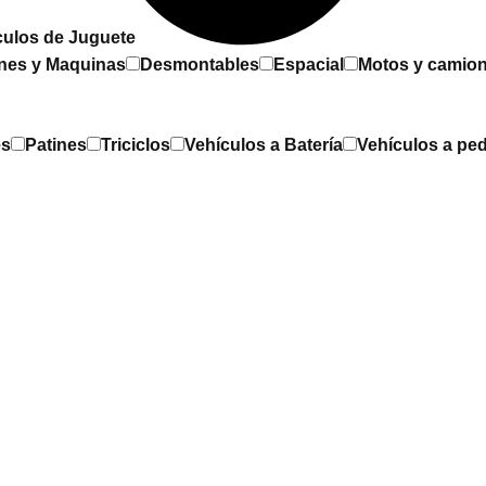
culos de Juguete
nes y Maquinas
Desmontables
Espacial
Motos y camio
es
Patines
Triciclos
Vehículos a Batería
Vehículos a ped