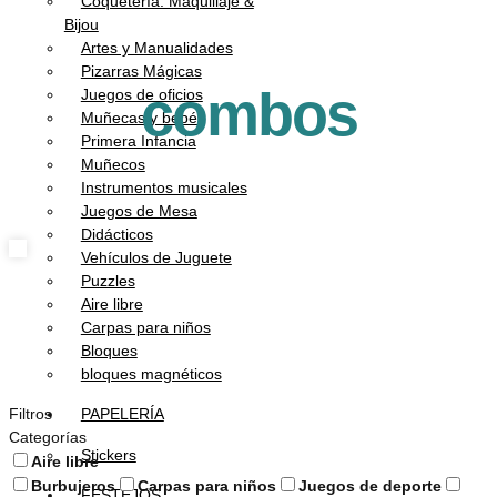
Coquetería: Maquillaje &
Bijou
Artes y Manualidades
Pizarras Mágicas
combos
Juegos de oficios
Muñecas y bebés
Primera Infancia
Muñecos
Instrumentos musicales
Juegos de Mesa
Didácticos
Vehículos de Juguete
Puzzles
Aire libre
Carpas para niños
Bloques
bloques magnéticos
PAPELERÍA
Filtros
Categorías
Stickers
Aire libre
Burbujeros
Carpas para niños
Juegos de deporte
FESTEJOS