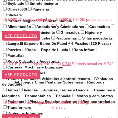
Beyblade
Entretenimiento
Otros7563f
Papelería
Stickers
$
2.060
El precio original era: $ 2.060.
$
1.640
El precio actual es:
Pizarras Mágicas
Primera Infancia
$ 1.640.
Alimentación
Andadores y Caminadores
Cochecitos
Didácticos
Entretenimiento
Gimnasios
Higiene y
VER PRODUCTO
Cuidado
Paseo del bebé
Practicunas
Sillas mecedoras
Juego El Espacio Barco De Papel + 6 Puzzles (120 Piezas)
Sonajeros
Puzzles
Ropa
Ropa de Lluvia
Ropa infantil
Pantuflas
Ropa, Calzados y Accesorios
$
960
El precio original era: $ 960.
$
749
El precio actual es: $ 749.
Carteras, Mochilas y Equipajes
Luncheras Escolares
VER PRODUCTO
Trenes y Barcos
Vehículos a control remoto
Vehículos
Set Juegos Chau Pantallas Sobremesa + Ruidosos
de Juguete
Autos
Aviones
Aviones, Trenes y Barcos
Camiones y
Maquinas
Desmontables
Espacial
Motos y camionetas
Patinetas
Pistas y Estacionamientos
Radiocontrolados
$
1.200
El precio original era: $ 1.200.
$
1.175
El precio actual es:
Transformers
$ 1.175.
Vehículos Infantiles