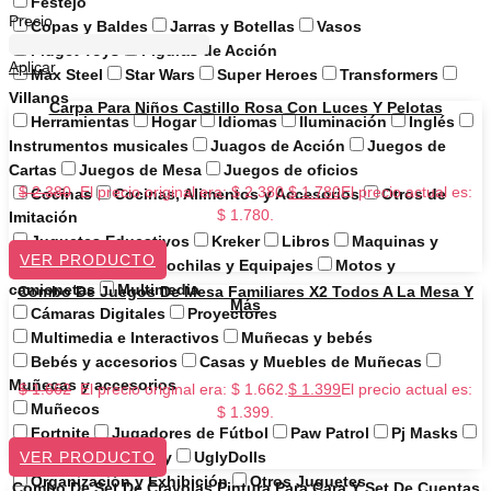
Festejo
Precio
Copas y Baldes
Jarras y Botellas
Vasos
Fidget Toys
Figuras de Acción
Aplicar
Max Steel
Star Wars
Super Heroes
Transformers
Villanos
Carpa Para Niños Castillo Rosa Con Luces Y Pelotas
Herramientas
Hogar
Idiomas
Iluminación
Inglés
Instrumentos musicales
Juagos de Acción
Juegos de
Cartas
Juegos de Mesa
Juegos de oficios
$
2.380
El precio original era: $ 2.380.
$
1.780
El precio actual es:
Cocinas
Cocinas, Alimentos y Accesorios
Otros de
$ 1.780.
Imitación
Juguetes Educativos
Kreker
Libros
Maquinas y
VER PRODUCTO
Barcos
Mesas
Mochilas y Equipajes
Motos y
camionetas
Multimedia
Combo De Juegos De Mesa Familiares X2 Todos A La Mesa Y
Más
Cámaras Digitales
Proyectores
Multimedia e Interactivos
Muñecas y bebés
Bebés y accesorios
Casas y Muebles de Muñecas
Muñecas y accesorios
$
1.662
El precio original era: $ 1.662.
$
1.399
El precio actual es:
Muñecos
$ 1.399.
Fortnite
Jugadores de Fútbol
Paw Patrol
Pj Masks
VER PRODUCTO
Pokémon
Toy Story
UglyDolls
Organización y Exhibición
Otros Juguetes
Combo De Set De Crayolas Pintura Para Cara Y Set De Cuentas