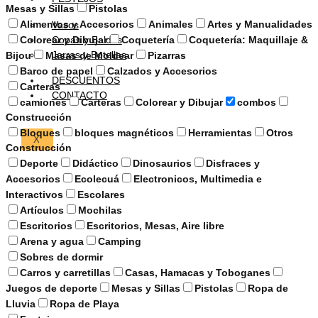
Mesas y Sillas
Pistolas
Alimentos y Accesorios
Animales
Artes y Manualidades
Vasos
Copas y Baldes
Colorear y Dibujar
Coquetería
Coquetería: Maquillaje &
Jarras y Botellas
Bijou
Masas de Moldear
Pizarras
Barco de papel
Calzados y Accesorios
DESCUENTOS
Carteras
CONTACTO
camiones
Carteras
Colorear y Dibujar
combos
Construcción
Bloques
bloques magnéticos
Herramientas
Otros
X
Construcción
Deporte
Didáctico
Dinosaurios
Disfraces y
Accesorios
Ecolecuá
Electronicos, Multimedia e
Interactivos
Escolares
Artículos
Mochilas
Escritorios
Escritorios, Mesas, Aire libre
Arena y agua
Camping
Sobres de dormir
Carros y carretillas
Casas, Hamacas y Toboganes
Juegos de deporte
Mesas y Sillas
Pistolas
Ropa de
Lluvia
Ropa de Playa