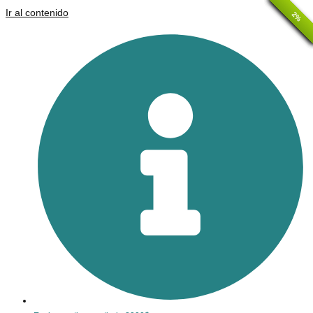
Ir al contenido
25%
15%
20%
21%
2%