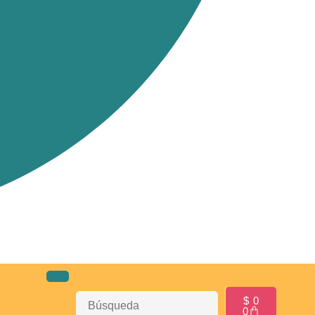
$
0
0