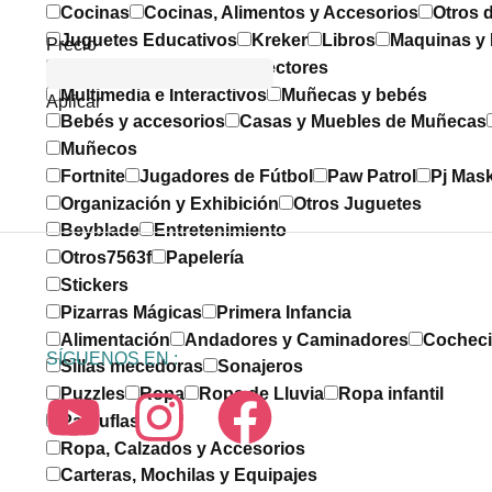
Cocinas
Cocinas, Alimentos y Accesorios
Otros d
Juguetes Educativos
Kreker
Libros
Maquinas y
Precio
Cámaras Digitales
Proyectores
Multimedia e Interactivos
Muñecas y bebés
Aplicar
Bebés y accesorios
Casas y Muebles de Muñecas
Muñecos
Fortnite
Jugadores de Fútbol
Paw Patrol
Pj Mas
Organización y Exhibición
Otros Juguetes
Beyblade
Entretenimiento
Otros7563f
Papelería
Stickers
Pizarras Mágicas
Primera Infancia
Alimentación
Andadores y Caminadores
Cocheci
SÍGUENOS EN :
Sillas mecedoras
Sonajeros
Puzzles
Ropa
Ropa de Lluvia
Ropa infantil
Pantuflas
Ropa, Calzados y Accesorios
Carteras, Mochilas y Equipajes