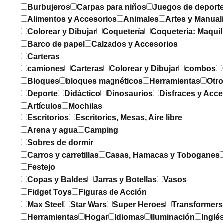
Burbujeros
Carpas para niños
Juegos de deport
Alimentos y Accesorios
Animales
Artes y Manual
Colorear y Dibujar
Coquetería
Coquetería: Maquil
Barco de papel
Calzados y Accesorios
Carteras
camiones
Carteras
Colorear y Dibujar
combos
Bloques
bloques magnéticos
Herramientas
Otr
Deporte
Didáctico
Dinosaurios
Disfraces y Acce
Artículos
Mochilas
Escritorios
Escritorios, Mesas, Aire libre
Arena y agua
Camping
Sobres de dormir
Carros y carretillas
Casas, Hamacas y Toboganes
Festejo
Copas y Baldes
Jarras y Botellas
Vasos
Fidget Toys
Figuras de Acción
Max Steel
Star Wars
Super Heroes
Transformers
Herramientas
Hogar
Idiomas
Iluminación
Inglé