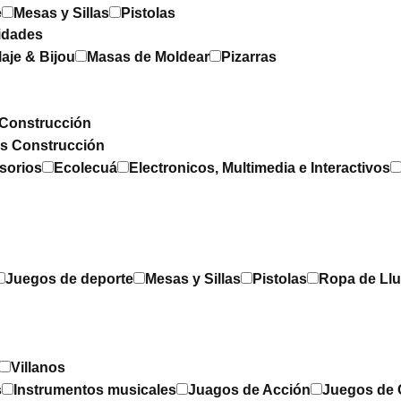
e
Mesas y Sillas
Pistolas
idades
laje & Bijou
Masas de Moldear
Pizarras
Construcción
os Construcción
sorios
Ecolecuá
Electronicos, Multimedia e Interactivos
Juegos de deporte
Mesas y Sillas
Pistolas
Ropa de Llu
Villanos
s
Instrumentos musicales
Juagos de Acción
Juegos de 