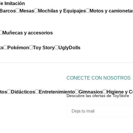
e Imitación
 Barcos
Mesas
Mochilas y Equipajes
Motos y camioneta
Muñecas y accesorios
ks
Pokémon
Toy Story
UglyDolls
CONECTE CON NOSOTROS
tos
Didácticos
Entretenimiento
Gimnasios
Higiene y 
Descubre las ofertas de ToyStore