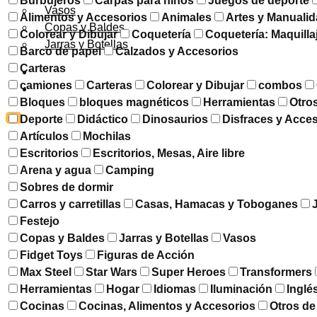
Burbujeros
Carpas para niños
Juegos de deporte
Vasos
Alimentos y Accesorios
Animales
Artes y Manuali
Copas y Baldes
Colorear y Dibujar
Coquetería
Coquetería: Maquilla
Jarras y Botellas
Barco de papel
Calzados y Accesorios
Carteras
DESCUENTOS
camiones
Carteras
Colorear y Dibujar
combos
CONTACTO
Bloques
bloques magnéticos
Herramientas
Otro
X
Deporte
Didáctico
Dinosaurios
Disfraces y Acce
Artículos
Mochilas
Escritorios
Escritorios, Mesas, Aire libre
Arena y agua
Camping
Sobres de dormir
Carros y carretillas
Casas, Hamacas y Toboganes
Festejo
Copas y Baldes
Jarras y Botellas
Vasos
Fidget Toys
Figuras de Acción
Max Steel
Star Wars
Super Heroes
Transformers
Herramientas
Hogar
Idiomas
Iluminación
Inglé
Cocinas
Cocinas, Alimentos y Accesorios
Otros de