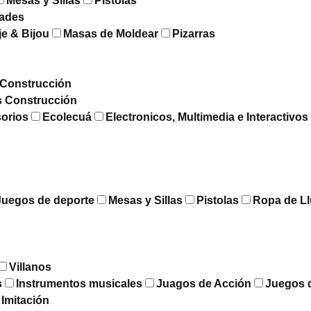
Mesas y Sillas
Pistolas
dades
je & Bijou
Masas de Moldear
Pizarras
Construcción
s Construcción
sorios
Ecolecuá
Electronicos, Multimedia e Interactivos
Juegos de deporte
Mesas y Sillas
Pistolas
Ropa de Ll
Villanos
s
Instrumentos musicales
Juagos de Acción
Juegos 
 Imitación