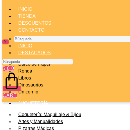
INICIO
TIENDA
DESCUENTOS
CONTACTO
Búsqueda
X
INICIO
DESTACADOS
Búsqueda
Barco de Papel
$
0
0
Ronda
Libros
Dinosaurios
Unicornio
CART
JUGUETERÍA
Coquetería: Maquillaje & Bijou
Artes y Manualidades
Pizarras Mágicas