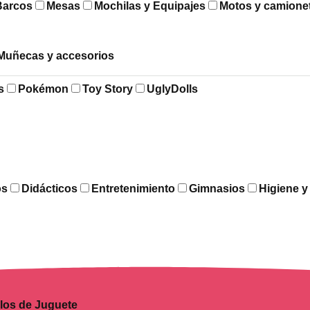
Barcos
Mesas
Mochilas y Equipajes
Motos y camione
Muñecas y accesorios
s
Pokémon
Toy Story
UglyDolls
os
Didácticos
Entretenimiento
Gimnasios
Higiene 
los de Juguete