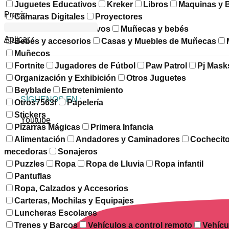
Juguetes Educativos
Kreker
Libros
Maquinas y 
Precio
Cámaras Digitales
Proyectores
Multimedia e Interactivos
Muñecas y bebés
Aplicar
Bebés y accesorios
Casas y Muebles de Muñecas
Muñecos
Fortnite
Jugadores de Fútbol
Paw Patrol
Pj Mask
Organización y Exhibición
Otros Juguetes
Beyblade
Entretenimiento
SÍGUENOS EN :
Otros7563f
Papelería
Stickers
Youtube
Pizarras Mágicas
Primera Infancia
Alimentación
Andadores y Caminadores
Cochecit
mecedoras
Sonajeros
Puzzles
Ropa
Ropa de Lluvia
Ropa infantil
Pantuflas
Ropa, Calzados y Accesorios
Carteras, Mochilas y Equipajes
Luncheras Escolares
Trenes y Barcos
Vehículos a control remoto
Vehícu