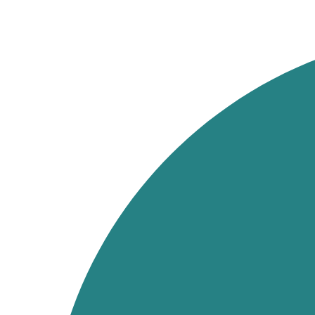
Ir
al
contenido