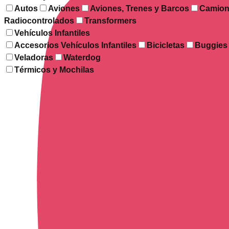
Autos
Aviones
Aviones, Trenes y Barcos
Camion
Radiocontrolados
Transformers
Vehículos Infantiles
Accesorios Vehículos Infantiles
Bicicletas
Buggies
Veladoras
Waterdog
Térmicos y Mochilas