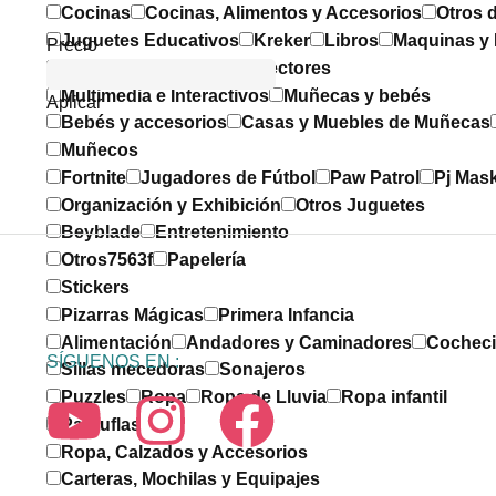
Cocinas
Cocinas, Alimentos y Accesorios
Otros d
Juguetes Educativos
Kreker
Libros
Maquinas y
Precio
Cámaras Digitales
Proyectores
Multimedia e Interactivos
Muñecas y bebés
Aplicar
Bebés y accesorios
Casas y Muebles de Muñecas
Muñecos
Fortnite
Jugadores de Fútbol
Paw Patrol
Pj Mas
Organización y Exhibición
Otros Juguetes
Beyblade
Entretenimiento
Otros7563f
Papelería
Stickers
Pizarras Mágicas
Primera Infancia
Alimentación
Andadores y Caminadores
Cocheci
SÍGUENOS EN :
Sillas mecedoras
Sonajeros
Puzzles
Ropa
Ropa de Lluvia
Ropa infantil
Pantuflas
Ropa, Calzados y Accesorios
Carteras, Mochilas y Equipajes