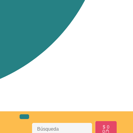
$
0
0