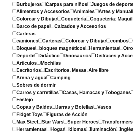
Burbujeros
Carpas para niños
Juegos de deport
Alimentos y Accesorios
Animales
Artes y Manual
Colorear y Dibujar
Coquetería
Coquetería: Maquil
Barco de papel
Calzados y Accesorios
Carteras
camiones
Carteras
Colorear y Dibujar
combos
Bloques
bloques magnéticos
Herramientas
Otr
Deporte
Didáctico
Dinosaurios
Disfraces y Acce
Artículos
Mochilas
Escritorios
Escritorios, Mesas, Aire libre
Arena y agua
Camping
Sobres de dormir
Carros y carretillas
Casas, Hamacas y Toboganes
Festejo
Copas y Baldes
Jarras y Botellas
Vasos
Fidget Toys
Figuras de Acción
Max Steel
Star Wars
Super Heroes
Transformers
Herramientas
Hogar
Idiomas
Iluminación
Inglé