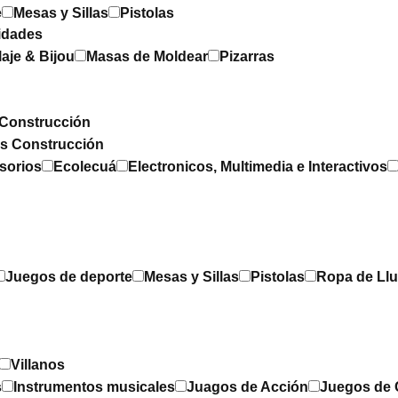
e
Mesas y Sillas
Pistolas
idades
laje & Bijou
Masas de Moldear
Pizarras
Construcción
os Construcción
sorios
Ecolecuá
Electronicos, Multimedia e Interactivos
Juegos de deporte
Mesas y Sillas
Pistolas
Ropa de Llu
Villanos
s
Instrumentos musicales
Juagos de Acción
Juegos de 