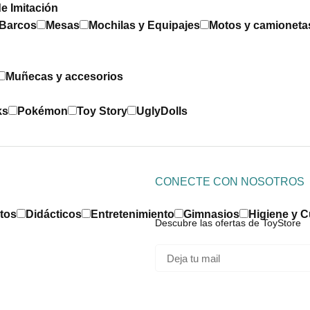
e Imitación
 Barcos
Mesas
Mochilas y Equipajes
Motos y camioneta
Muñecas y accesorios
ks
Pokémon
Toy Story
UglyDolls
CONECTE CON NOSOTROS
tos
Didácticos
Entretenimiento
Gimnasios
Higiene y 
Descubre las ofertas de ToyStore