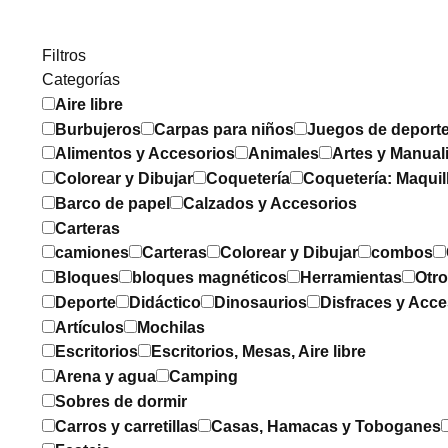
Filtros
Categorías
Aire libre
Burbujeros
Carpas para niños
Juegos de deport
Alimentos y Accesorios
Animales
Artes y Manual
Colorear y Dibujar
Coquetería
Coquetería: Maquil
Barco de papel
Calzados y Accesorios
Carteras
camiones
Carteras
Colorear y Dibujar
combos
Bloques
bloques magnéticos
Herramientas
Otr
Deporte
Didáctico
Dinosaurios
Disfraces y Acce
Artículos
Mochilas
Escritorios
Escritorios, Mesas, Aire libre
Arena y agua
Camping
Sobres de dormir
Carros y carretillas
Casas, Hamacas y Toboganes