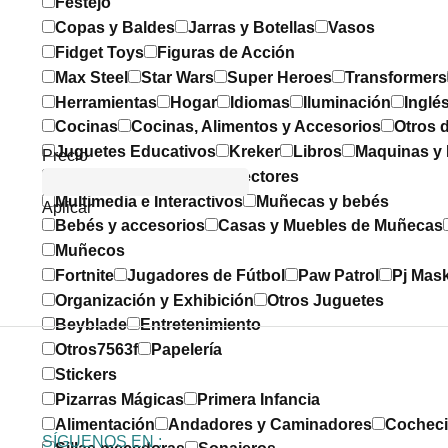
Festejo
Copas y Baldes
Jarras y Botellas
Vasos
Fidget Toys
Figuras de Acción
Max Steel
Star Wars
Super Heroes
Transformers
Herramientas
Hogar
Idiomas
Iluminación
Inglé
Cocinas
Cocinas, Alimentos y Accesorios
Otros d
Juguetes Educativos
Kreker
Libros
Maquinas y
Precio
Cámaras Digitales
Proyectores
Multimedia e Interactivos
Muñecas y bebés
Aplicar
Bebés y accesorios
Casas y Muebles de Muñecas
Muñecos
Fortnite
Jugadores de Fútbol
Paw Patrol
Pj Mas
Organización y Exhibición
Otros Juguetes
Beyblade
Entretenimiento
Otros7563f
Papelería
Stickers
Pizarras Mágicas
Primera Infancia
Alimentación
Andadores y Caminadores
Cocheci
SÍGUENOS EN :