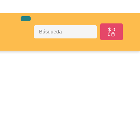
$
0
0