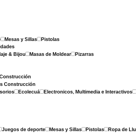
e
Mesas y Sillas
Pistolas
idades
laje & Bijou
Masas de Moldear
Pizarras
Construcción
os Construcción
sorios
Ecolecuá
Electronicos, Multimedia e Interactivos
Juegos de deporte
Mesas y Sillas
Pistolas
Ropa de Llu