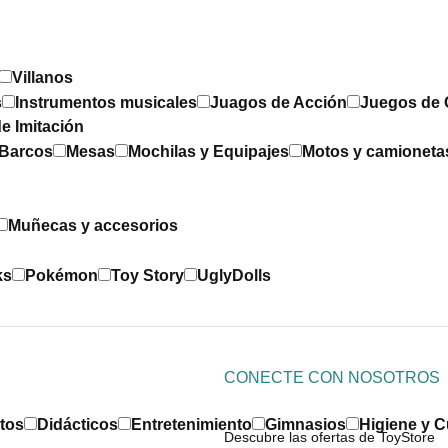
Villanos
s
Instrumentos musicales
Juagos de Acción
Juegos de 
e Imitación
 Barcos
Mesas
Mochilas y Equipajes
Motos y camioneta
Muñecas y accesorios
ks
Pokémon
Toy Story
UglyDolls
CONECTE CON NOSOTROS
tos
Didácticos
Entretenimiento
Gimnasios
Higiene y 
Descubre las ofertas de ToyStore