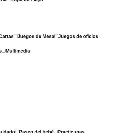
Cartas
Juegos de Mesa
Juegos de oficios
s
Multimedia
Cuidado
Paseo del bebé
Practicunas