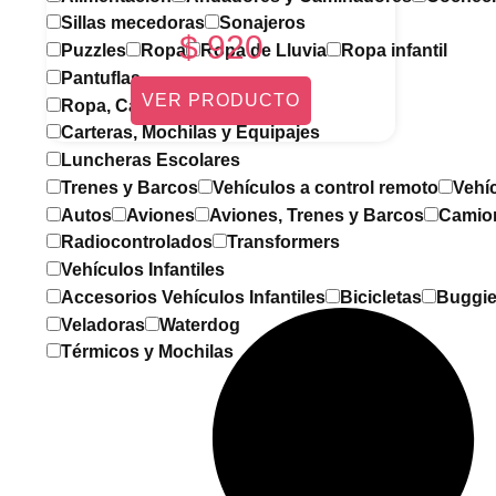
Sillas mecedoras
Sonajeros
$
920
Puzzles
Ropa
Ropa de Lluvia
Ropa infantil
Pantuflas
VER PRODUCTO
Ropa, Calzados y Accesorios
Carteras, Mochilas y Equipajes
Luncheras Escolares
Trenes y Barcos
Vehículos a control remoto
Vehí
Autos
Aviones
Aviones, Trenes y Barcos
Camio
Radiocontrolados
Transformers
Vehículos Infantiles
Accesorios Vehículos Infantiles
Bicicletas
Buggi
Veladoras
Waterdog
Térmicos y Mochilas