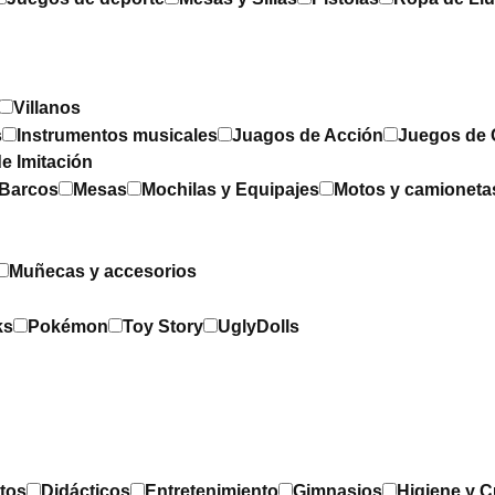
Villanos
s
Instrumentos musicales
Juagos de Acción
Juegos de 
e Imitación
 Barcos
Mesas
Mochilas y Equipajes
Motos y camioneta
Muñecas y accesorios
ks
Pokémon
Toy Story
UglyDolls
tos
Didácticos
Entretenimiento
Gimnasios
Higiene y 