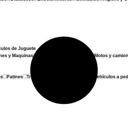
culos de Juguete
nes y Maquinas
Desmontables
Espacial
Motos y camio
es
Patines
Triciclos
Vehículos a Batería
Vehículos a ped