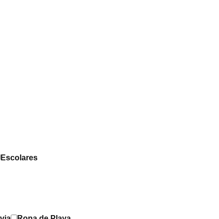
Escolares
via
Ropa de Playa