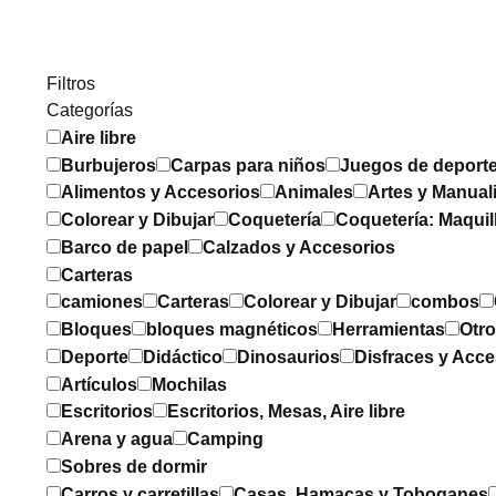
Filtros
Categorías
Aire libre
Burbujeros
Carpas para niños
Juegos de deport
Alimentos y Accesorios
Animales
Artes y Manual
Colorear y Dibujar
Coquetería
Coquetería: Maquil
Barco de papel
Calzados y Accesorios
Carteras
camiones
Carteras
Colorear y Dibujar
combos
Bloques
bloques magnéticos
Herramientas
Otr
Deporte
Didáctico
Dinosaurios
Disfraces y Acce
Artículos
Mochilas
Escritorios
Escritorios, Mesas, Aire libre
Arena y agua
Camping
Sobres de dormir
Carros y carretillas
Casas, Hamacas y Toboganes