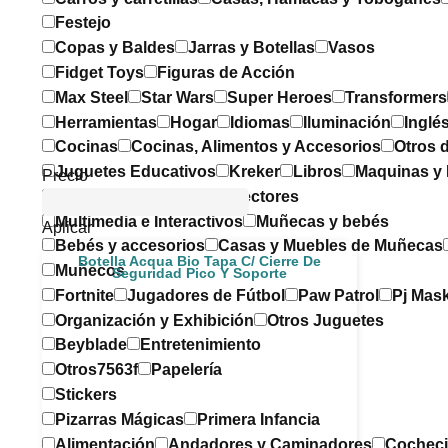
Festejo
Copas y Baldes
Jarras y Botellas
Vasos
Fidget Toys
Figuras de Acción
Max Steel
Star Wars
Super Heroes
Transformers
Herramientas
Hogar
Idiomas
Iluminación
Inglé
Cocinas
Cocinas, Alimentos y Accesorios
Otros d
Juguetes Educativos
Kreker
Libros
Maquinas y
Precio
Cámaras Digitales
Proyectores
Multimedia e Interactivos
Muñecas y bebés
Aplicar
Bebés y accesorios
Casas y Muebles de Muñecas
Botella Acqua Bio Tapa C/ Cierre De
Muñecos
Seguridad Pico Y Soporte
Fortnite
Jugadores de Fútbol
Paw Patrol
Pj Mas
Organización y Exhibición
Otros Juguetes
Beyblade
Entretenimiento
Otros7563f
Papelería
Stickers
Pizarras Mágicas
Primera Infancia
Alimentación
Andadores y Caminadores
Cocheci