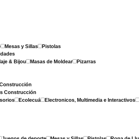
e
Mesas y Sillas
Pistolas
idades
laje & Bijou
Masas de Moldear
Pizarras
Construcción
os Construcción
sorios
Ecolecuá
Electronicos, Multimedia e Interactivos
Juegos de deporte
Mesas y Sillas
Pistolas
Ropa de Llu